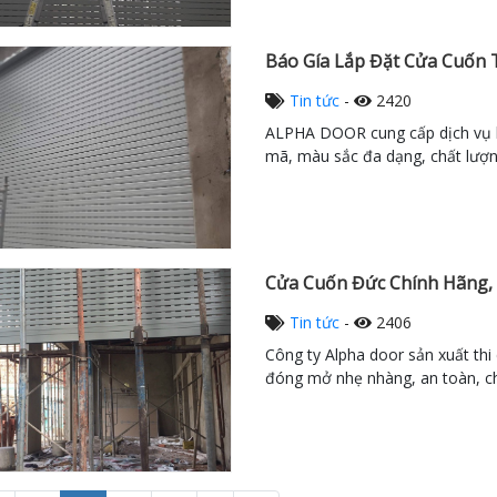
Báo Gía Lắp Đặt Cửa Cuốn 
Tin tức
-
2420
ALPHA DOOR cung cấp dịch vụ l
mã, màu sắc đa dạng, chất lượng
Cửa Cuốn Đức Chính Hãng, uy
Tin tức
-
2406
Công ty Alpha door sản xuất thi
đóng mở nhẹ nhàng, an toàn, ch