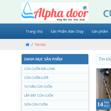
C
Trang chủ
Sản Phẩm Bán Chạy
Sản phẩm
Tin tức
Tin tứ
DANH MỤC SẢN PHẨM
CỬA CUỐN ĐÀI LOAN
CỬA CUỐN LƯỚI
TƯ VẤN CỬA CUỐN
LẮP ĐẶT CỬA CUỐN
Mar
14
SỬA CỬA CUỐN
2023