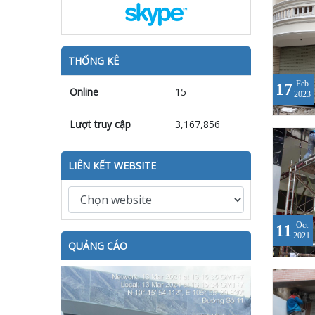
THỐNG KÊ
Feb
17
Online
15
2023
Lượt truy cập
3,167,856
LIÊN KẾT WEBSITE
Oct
11
2021
QUẢNG CÁO