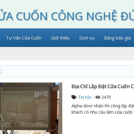
ỬA CUỐN CÔNG NGHỆ Đ
Tư Vấn Cửa Cuốn
Giới thiệu
Dịch vụ
Bảng báo giá
c
Địa Chỉ Lắp Đặt Cửa Cuốn 
Tin tức
-
2475
Alpha door nhận thi công lắp đặt
khách có nhu cầu làm cửa cuốn li