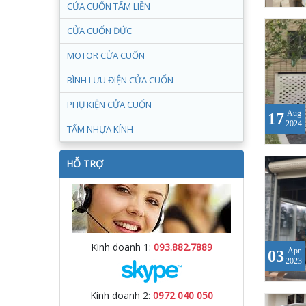
CỬA CUỐN TẤM LIỀN
CỬA CUỐN ĐỨC
MOTOR CỬA CUỐN
BÌNH LƯU ĐIỆN CỬA CUỐN
PHỤ KIỆN CỬA CUỐN
Aug
17
2024
TẤM NHỰA KÍNH
HỖ TRỢ
Kinh doanh 1:
093.882.7889
Apr
03
2023
Kinh doanh 2:
0972 040 050