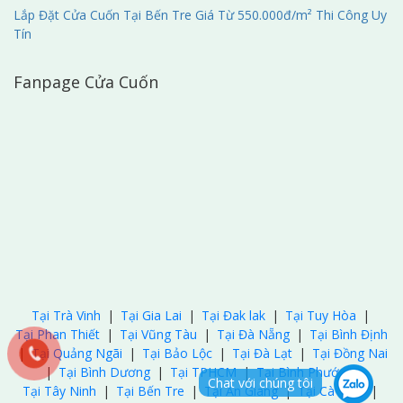
Lắp Đặt Cửa Cuốn Tại Bến Tre Giá Từ 550.000đ/m² Thi Công Uy
Tín
Fanpage Cửa Cuốn
Tại Trà Vinh
|
Tại Gia Lai
|
Tại Đak lak
|
Tại Tuy Hòa
|
Tại Phan Thiết
|
Tại Vũng Tàu
|
Tại Đà Nẵng
|
Tại Bình Định
|
Tại Quảng Ngãi
|
Tại Bảo Lộc
|
Tại Đà Lạt
|
Tại Đồng Nai
|
Tại Bình Dương
|
Tại TPHCM
|
Tại Bình Phước
|
Chat với chúng tôi
Tại Tây Ninh
|
Tại Bến Tre
|
Tại An Giang
|
Tại Cà Mau
|