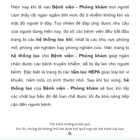
Hiện nay khi đi vào
Bệnh viện - Phòng khám
mọi người
cảm thấy rất ngán ngẩm bởi mức độ ô nhiễm không khí và
mật độ người ở đây. Tuy nhiên để đáp ứng được nhu cầu
của người dùng hiện nay, đa số các bệnh viện đều bắt đầu
trang bị các
hệ thống lọc khí
, nhất là các khu vực phòng
mổ, phòng xét nghiệm hay phòng nghiên cứu. Việc trang bị
hệ thống lọc
cho
Bệnh viện - Phòng khám
giúp ngăn
chặn được các bệnh truyền nhiễm, dễ bị lây lan cho người
bệnh. Đặc biệt là trang bị các
tấm lọc HEPA
giúp loại bỏ vi
khuẩn, nấm mốc có kích thước nhỏ. Sau khi lọc xong,
hệ
thống lọc
của
Bệnh viện - Phòng khám
sẽ bọc kín lấy
các chất bụi bẩn đó để hạn chế được tối đa khả năng tiếp
cận đến người bệnh.
Tìm kiếm không có kết quả
Xin lỗi, chúng tôi không thể tìm được kết quả hợp với tìm kiếm của bạn