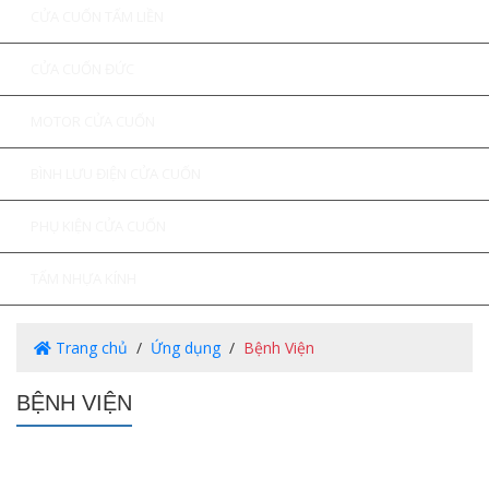
CỬA CUỐN TẤM LIỀN
CỬA CUỐN ĐỨC
MOTOR CỬA CUỐN
BÌNH LƯU ĐIỆN CỬA CUỐN
PHỤ KIỆN CỬA CUỐN
TẤM NHỰA KÍNH
Trang chủ
Ứng dụng
Bệnh Viện
BỆNH VIỆN