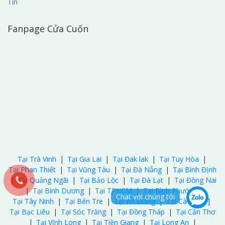
Tín
Fanpage Cửa Cuốn
Tại Trà Vinh
|
Tại Gia Lai
|
Tại Đak lak
|
Tại Tuy Hòa
|
Tại Phan Thiết
|
Tại Vũng Tàu
|
Tại Đà Nẵng
|
Tại Bình Định
|
Tại Quảng Ngãi
|
Tại Bảo Lộc
|
Tại Đà Lạt
|
Tại Đồng Nai
|
Tại Bình Dương
|
Tại TPHCM
|
Tại Bình Phước
|
Chat với chúng tôi
Tại Tây Ninh
|
Tại Bến Tre
|
Tại An Giang
|
Tại Cà Mau
|
Tại Bạc Liêu
|
Tại Sóc Trăng
|
Tại Đồng Tháp
|
Tại Cần Thơ
|
Tại Vĩnh Long
|
Tại Tiền Giang
|
Tại Long An
|