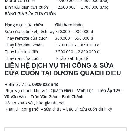
Motor cửa cuốn
2.900.000 – 4.500.000 đ/bộ
Bình lưu điện cửa cuốn
2.500.000 – 2.700.000 đ/bộ
BẢNG GIÁ SỬA CỬA CUỐN
Hạng mục sửa chữa
Giá tham khảo
Sửa cửa cuốn kẹt, lệch ray
750.000 – 900.000 đ
Thay remote cửa cuốn
300.000 – 650.000 đ
Thay hộp điều khiển
1.200.000 – 1.850.000 đ
Thay bình lưu điện
2.500.000 – 2.800.000 đ
Thay nan cửa cuốn
Khảo Sát thực tế
LIÊN HỆ DỊCH VỤ THI CÔNG & SỬA
CỬA CUỐN TẠI ĐƯỜNG QUÁCH ĐIÊU
Hotline / Zalo:
0909 828 348
Phục vụ nhanh khu vực:
Quách Điêu – Vĩnh Lộc – Liên Ấp 123 –
Võ Văn Vân – Trần Văn Giàu – Bình Chánh
Hỗ trợ khảo sát, báo giá tận nơi
Nhận thi công mới – sửa chữa – bảo trì cửa cuốn định kỳ