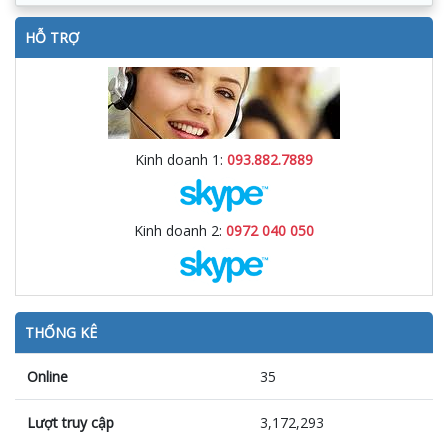
HỖ TRỢ
Kinh doanh 1:
093.882.7889
Kinh doanh 2:
0972 040 050
THỐNG KÊ
Online
35
Lượt truy cập
3,172,293