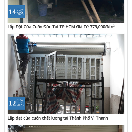
July
14
2025
Lắp Đặt Cửa Cuốn Đức Tại TP.HCM Giá Từ 775,000đ/m²
July
12
2023
Lắp đặt cửa cuốn chất lượng tại Thành Phố Vị Thanh