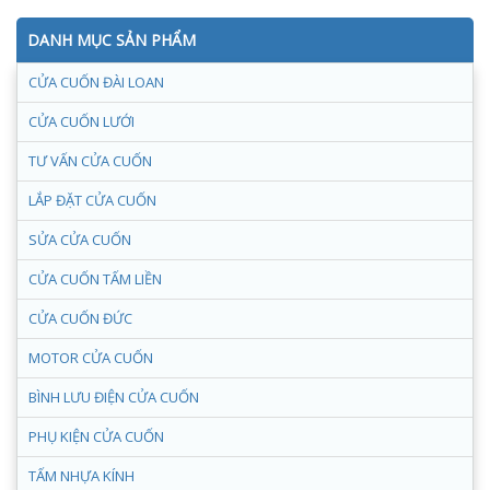
DANH MỤC SẢN PHẨM
CỬA CUỐN ĐÀI LOAN
CỬA CUỐN LƯỚI
TƯ VẤN CỬA CUỐN
LẮP ĐẶT CỬA CUỐN
SỬA CỬA CUỐN
CỬA CUỐN TẤM LIỀN
CỬA CUỐN ĐỨC
MOTOR CỬA CUỐN
BÌNH LƯU ĐIỆN CỬA CUỐN
PHỤ KIỆN CỬA CUỐN
TẤM NHỰA KÍNH