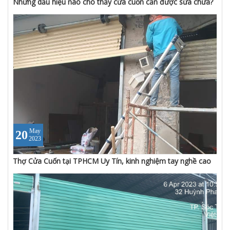
Những dấu hiệu nào cho thấy cửa cuốn cần được sửa chữa?
May
20
2023
Thợ Cửa Cuốn tại TPHCM Uy Tín, kinh nghiệm tay nghề cao