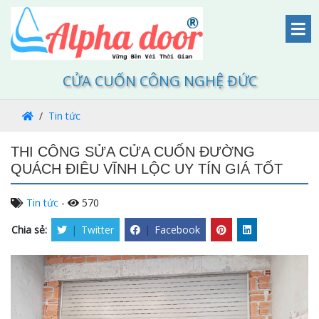
CỬA CUỐN CÔNG NGHỆ ĐỨC
Tin tức
THI CÔNG SỬA CỬA CUỐN ĐƯỜNG
QUÁCH ĐIÊU VĨNH LỘC UY TÍN GIÁ TỐT
Tin tức
-
570
Chia sẻ:
|
Twitter
|
Facebook