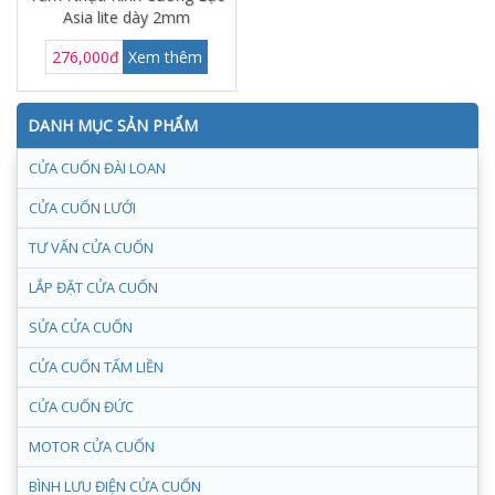
Asia lite dày 2mm
276,000đ
Xem thêm
DANH MỤC SẢN PHẨM
CỬA CUỐN ĐÀI LOAN
CỬA CUỐN LƯỚI
TƯ VẤN CỬA CUỐN
LẮP ĐẶT CỬA CUỐN
SỬA CỬA CUỐN
CỬA CUỐN TẤM LIỀN
CỬA CUỐN ĐỨC
MOTOR CỬA CUỐN
BÌNH LƯU ĐIỆN CỬA CUỐN