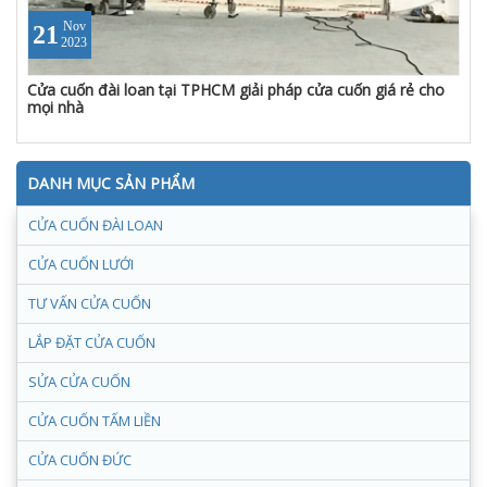
Nov
21
2023
Cửa cuốn đài loan tại TPHCM giải pháp cửa cuốn giá rẻ cho
mọi nhà
DANH MỤC SẢN PHẨM
CỬA CUỐN ĐÀI LOAN
CỬA CUỐN LƯỚI
TƯ VẤN CỬA CUỐN
LẮP ĐẶT CỬA CUỐN
SỬA CỬA CUỐN
CỬA CUỐN TẤM LIỀN
CỬA CUỐN ĐỨC