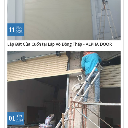
Nov
11
2023
Lắp Đặt Cửa Cuốn tại Lấp Vò Đồng Tháp - ALPHA DOOR
Oct
01
2024