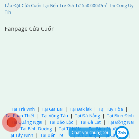
Lắp Đặt Cửa Cuốn Tại Bến Tre Giá Từ 550.000đ/m² Thi Công Uy
Tín
Fanpage Cửa Cuốn
Tại Trà Vinh
|
Tại Gia Lai
|
Tại Đak lak
|
Tại Tuy Hòa
|
Tại Phan Thiết
|
Tại Vũng Tàu
|
Tại Đà Nẵng
|
Tại Bình Định
|
Tại Quảng Ngãi
|
Tại Bảo Lộc
|
Tại Đà Lạt
|
Tại Đồng Nai
|
Tại Bình Dương
|
Tại TPHCM
|
Tại Bình Phước
|
Chat với chúng tôi
Tại Tây Ninh
|
Tại Bến Tre
|
Tại An Giang
|
Tại Cà Mau
|