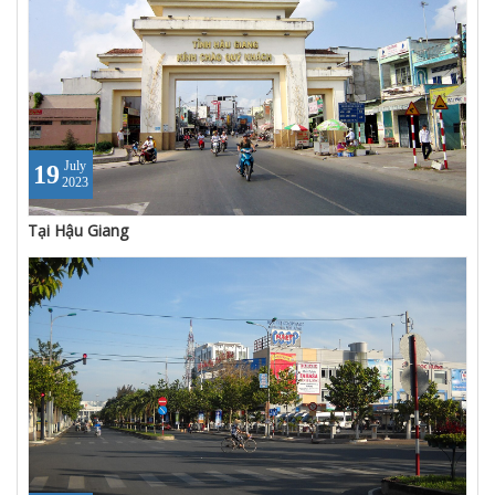
July
19
2023
Tại Hậu Giang