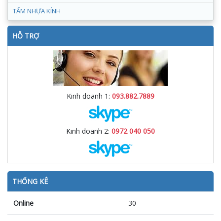
TẤM NHỰA KÍNH
HỖ TRỢ
Kinh doanh 1:
093.882.7889
Kinh doanh 2:
0972 040 050
THỐNG KÊ
Online
30