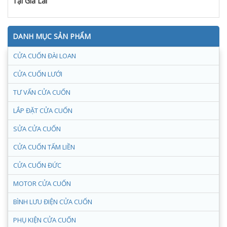
Tại Gia Lai
DANH MỤC SẢN PHẨM
CỬA CUỐN ĐÀI LOAN
CỬA CUỐN LƯỚI
TƯ VẤN CỬA CUỐN
LẮP ĐẶT CỬA CUỐN
SỬA CỬA CUỐN
CỬA CUỐN TẤM LIỀN
CỬA CUỐN ĐỨC
MOTOR CỬA CUỐN
BÌNH LƯU ĐIỆN CỬA CUỐN
PHỤ KIỆN CỬA CUỐN