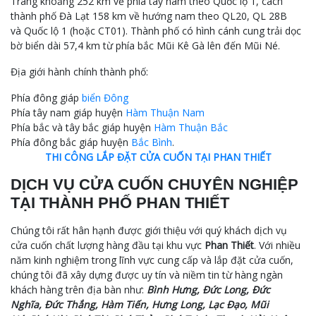
Trang khoảng 252 km về phía tây nam theo Quốc lộ 1, cách
thành phố Đà Lạt 158 km về hướng nam theo QL20, QL 28B
và Quốc lộ 1 (hoặc CT01). Thành phố có hình cánh cung trải dọc
bờ biển dài 57,4 km từ phía bắc Mũi Kê Gà lên đến Mũi Né.
Địa giới hành chính thành phố:
Phía đông giáp
biển Đông
Phía tây nam giáp huyện
Hàm Thuận Nam
Phía bắc và tây bắc giáp huyện
Hàm Thuận Bắc
Phía đông bắc giáp huyện
Bắc Bình
.
THI CÔNG LẮP ĐẶT CỬA CUỐN TẠI PHAN THIẾT
DỊCH VỤ CỬA CUỐN CHUYÊN NGHIỆP
TẠI THÀNH PHỐ PHAN THIẾT
Chúng tôi rất hân hạnh được giới thiệu với quý khách dịch vụ
cửa cuốn chất lượng hàng đầu tại khu vực
Phan Thiết
. Với nhiều
năm kinh nghiệm trong lĩnh vực cung cấp và lắp đặt cửa cuốn,
chúng tôi đã xây dựng được uy tín và niềm tin từ hàng ngàn
khách hàng trên địa bàn như:
Bình Hưng, Đức Long, Đức
Nghĩa, Đức Thắng, Hàm Tiến, Hưng Long, Lạc Đạo, Mũi