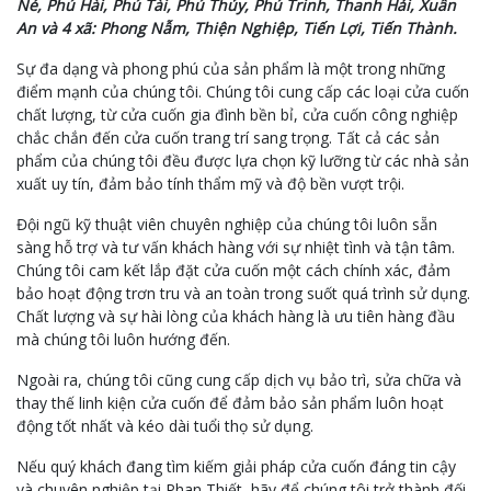
Né, Phú Hài, Phú Tài, Phú Thủy, Phú Trinh, Thanh Hải, Xuân
An và 4 xã: Phong Nẫm, Thiện Nghiệp, Tiến Lợi, Tiến Thành.
Sự đa dạng và phong phú của sản phẩm là một trong những
điểm mạnh của chúng tôi. Chúng tôi cung cấp các loại cửa cuốn
chất lượng, từ cửa cuốn gia đình bền bỉ, cửa cuốn công nghiệp
chắc chắn đến cửa cuốn trang trí sang trọng. Tất cả các sản
phẩm của chúng tôi đều được lựa chọn kỹ lưỡng từ các nhà sản
xuất uy tín, đảm bảo tính thẩm mỹ và độ bền vượt trội.
Đội ngũ kỹ thuật viên chuyên nghiệp của chúng tôi luôn sẵn
sàng hỗ trợ và tư vấn khách hàng với sự nhiệt tình và tận tâm.
Chúng tôi cam kết lắp đặt cửa cuốn một cách chính xác, đảm
bảo hoạt động trơn tru và an toàn trong suốt quá trình sử dụng.
Chất lượng và sự hài lòng của khách hàng là ưu tiên hàng đầu
mà chúng tôi luôn hướng đến.
Ngoài ra, chúng tôi cũng cung cấp dịch vụ bảo trì, sửa chữa và
thay thế linh kiện cửa cuốn để đảm bảo sản phẩm luôn hoạt
động tốt nhất và kéo dài tuổi thọ sử dụng.
Nếu quý khách đang tìm kiếm giải pháp cửa cuốn đáng tin cậy
và chuyên nghiệp tại Phan Thiết, hãy để chúng tôi trở thành đối