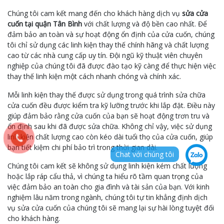
Chúng tôi cam kết mang đến cho khách hàng dịch vụ
sửa cửa
cuốn tại quận Tân Bình
với chất lượng và độ bền cao nhất. Để
đảm bảo an toàn và sự hoạt động ổn định của cửa cuốn, chúng
tôi chỉ sử dụng các linh kiện thay thế chính hãng và chất lượng
cao từ các nhà cung cấp uy tín. Đội ngũ kỹ thuật viên chuyên
nghiệp của chúng tôi đã được đào tạo kỹ càng để thực hiện việc
thay thế linh kiện một cách nhanh chóng và chính xác.
Mỗi linh kiện thay thế được sử dụng trong quá trình sửa chữa
cửa cuốn đều được kiểm tra kỹ lưỡng trước khi lắp đặt. Điều này
giúp đảm bảo rằng cửa cuốn của bạn sẽ hoạt động trơn tru và
ổn định sau khi đã được sửa chữa. Không chỉ vậy, việc sử dụng
linh kiện chất lượng cao còn kéo dài tuổi thọ của cửa cuốn, giúp
bạn tiết kiệm chi phí bảo trì trong thời gian dài.
Chat với chúng tôi
Chúng tôi cam kết sẽ không sử dụng linh kiện kém chất lượng
hoặc lắp ráp cẩu thả, vì chúng ta hiểu rõ tầm quan trọng của
việc đảm bảo an toàn cho gia đình và tài sản của bạn. Với kinh
nghiệm lâu năm trong ngành, chúng tôi tự tin khẳng định dịch
vụ sửa cửa cuốn của chúng tôi sẽ mang lại sự hài lòng tuyệt đối
cho khách hàng.