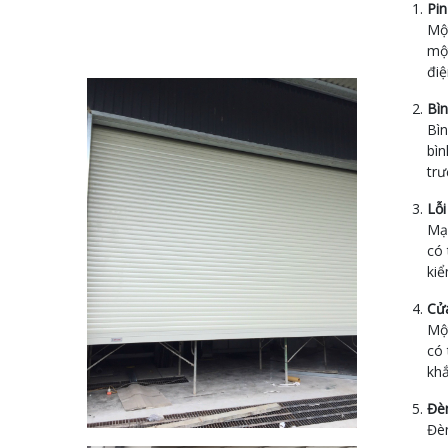
Pin
Một
một
điệ
Bìn
Bìn
bìn
trư
Lỗi
Mạc
có 
kiể
Cử
Một
có 
khắ
Đè
Đèn