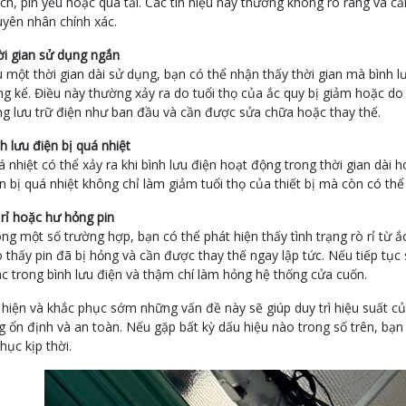
h, pin yếu hoặc quá tải. Các tín hiệu này thường không rõ ràng và cầ
yên nhân chính xác.
i gian sử dụng ngắn
 một thời gian dài sử dụng, bạn có thể nhận thấy thời gian mà bình 
g kể. Điều này thường xảy ra do tuổi thọ của ắc quy bị giảm hoặc do 
g lưu trữ điện như ban đầu và cần được sửa chữa hoặc thay thế.
h lưu điện bị quá nhiệt
 nhiệt có thể xảy ra khi bình lưu điện hoạt động trong thời gian dài h
n bị quá nhiệt không chỉ làm giảm tuổi thọ của thiết bị mà còn có thể
rỉ hoặc hư hỏng pin
ng một số trường hợp, bạn có thể phát hiện thấy tình trạng rò rỉ từ ắ
 thấy pin đã bị hỏng và cần được thay thế ngay lập tức. Nếu tiếp tục 
c trong bình lưu điện và thậm chí làm hỏng hệ thống cửa cuốn.
 hiện và khắc phục sớm những vấn đề này sẽ giúp duy trì hiệu suất 
 ổn định và an toàn. Nếu gặp bất kỳ dấu hiệu nào trong số trên, bạn 
hục kịp thời.