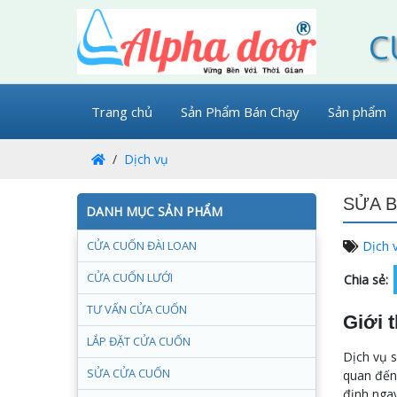
C
Trang chủ
Sản Phẩm Bán Chạy
Sản phẩm
Dịch vụ
SỬA B
DANH MỤC SẢN PHẨM
CỬA CUỐN ĐÀI LOAN
Dịch 
CỬA CUỐN LƯỚI
Chia sẻ:
TƯ VẤN CỬA CUỐN
Giới 
LẮP ĐẶT CỬA CUỐN
Dịch vụ s
SỬA CỬA CUỐN
quan đến 
định ngay