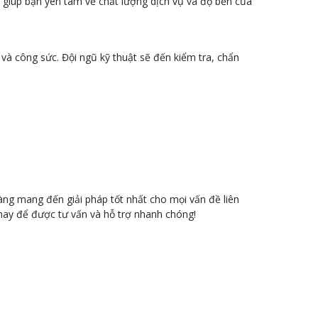
 giúp bạn yên tâm về chất lượng dịch vụ và độ bền của
 và công sức. Đội ngũ kỹ thuật sẽ đến kiểm tra, chẩn
àng mang đến giải pháp tốt nhất cho mọi vấn đề liên
 nay để được tư vấn và hỗ trợ nhanh chóng!