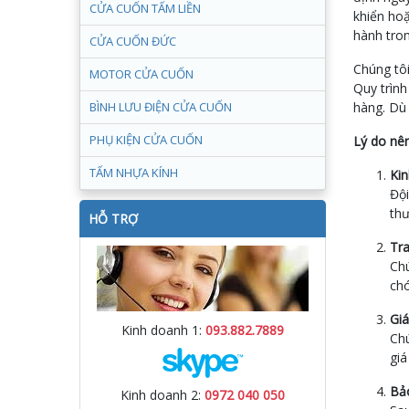
CỬA CUỐN TẤM LIỀN
khiển hoặ
hành tron
CỬA CUỐN ĐỨC
Chúng tôi
MOTOR CỬA CUỐN
Quy trình
BÌNH LƯU ĐIỆN CỬA CUỐN
hàng. Dù 
PHỤ KIỆN CỬA CUỐN
Lý do nên
TẤM NHỰA KÍNH
Ki
Đội
thư
HỖ TRỢ
Tra
Chú
ch
Giá
Kinh doanh 1:
093.882.7889
Chú
giá
Bảo
Kinh doanh 2:
0972 040 050