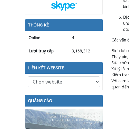
Sau
bìn
Dịc
Chú
THỐNG KÊ
đoá
Online
4
Các vấn đ
Bình lưu
Lượt truy cập
3,168,312
Thay pin,
Sửa chữa
LIÊN KẾT WEBSITE
Xử lý lỗi
Kiểm tra 
Với cam k
quan đến 
QUẢNG CÁO