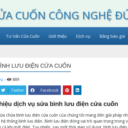
ỬA CUỐN CÔNG NGHỆ Đ
Tư Vấn Cửa Cuốn
Giới thiệu
Dịch vụ
Bảng báo giá
ÌNH LƯU ĐIỆN CỬA CUỐN
vụ
-
889
|
Twitter
|
Facebook
thiệu dịch vụ sửa bình lưu điện cửa cuốn
ửa chữa bình lưu điện cửa cuốn của chúng tôi mang đến giải pháp nha
hệ thống bình lưu điện. Bình lưu điện đóng vai trò quan trọng tron
 cả khi mất điện. Tuy nhiên, sau một thời gian sử dụng, bình lưu điệ