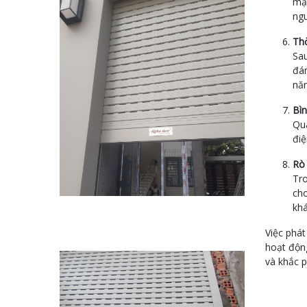
mạc
ngu
Thờ
Sau
đán
năn
Bìn
Quá
điệ
Rò 
Tro
cho
khá
Việc phát
hoạt động
và khắc p