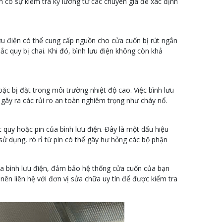
n có sự kiểm tra kỹ lưỡng từ các chuyên gia để xác định
lưu điện có thể cung cấp nguồn cho cửa cuốn bị rút ngắn
ắc quy bị chai. Khi đó, bình lưu điện không còn khả
oặc bị đặt trong môi trường nhiệt độ cao. Việc bình lưu
 gây ra các rủi ro an toàn nghiêm trọng như cháy nổ.
c quy hoặc pin của bình lưu điện. Đây là một dấu hiệu
sử dụng, rò rỉ từ pin có thể gây hư hỏng các bộ phận
của bình lưu điện, đảm bảo hệ thống cửa cuốn của bạn
nên liên hệ với đơn vị sửa chữa uy tín để được kiểm tra