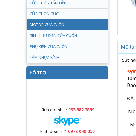
CỬA CUỐN TẤM LIỀN
CỬA CUỐN ĐỨC
MOTOR CỬA CUỐN
BÌNH LƯU ĐIỆN CỬA CUỐN
Mô tả
PHỤ KIỆN CỬA CUỐN
TẤM NHỰA KÍNH
Sức nâ
Độn
HỖ TRỢ
10m
Bao
ĐẶC
Kinh doanh 1:
093.882.7889
Mod
- M
Kinh doanh 2:
0972 040 050