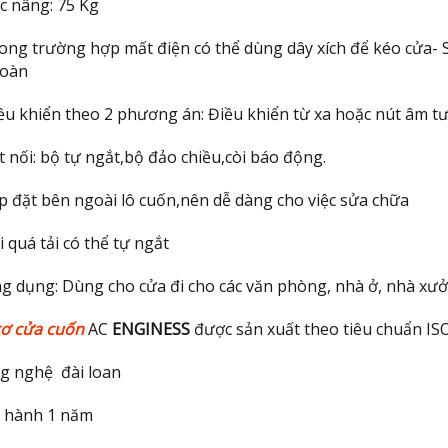
ức nâng: 75 Kg
rong trường hợp mất điện có thể dùng dây xích để kéo cửa
- 
toàn
iều khiển theo 2 phương án: Điều khiển từ xa hoặc nút âm t
t nối: bộ tự ngắt,bộ đảo chiều,còi báo động.
ắp đặt bên ngoài lô cuốn,nên dễ dàng cho việc sửa chữa
i quá tải có thể tự ngắt
ng dụng: Dùng cho cửa đi cho các văn phòng, nhà ở, nhà xưở
ơ cửa cuốn
AC
ENGINESS
được sản xuất theo tiêu chuẩn I
g nghệ đài loan
 hành 1 năm