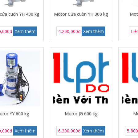
cửa cuốn YH 400 kg
Motor Cửa cuồn YH 300 kg
Mot
0,000đ
Xem thêm
4,200,000đ
Xem thêm
Liê
otor YY 600 kg
Motor JG 600 kg
Mo
0,000đ
Xem thêm
6,300,000đ
Xem thêm
5,80