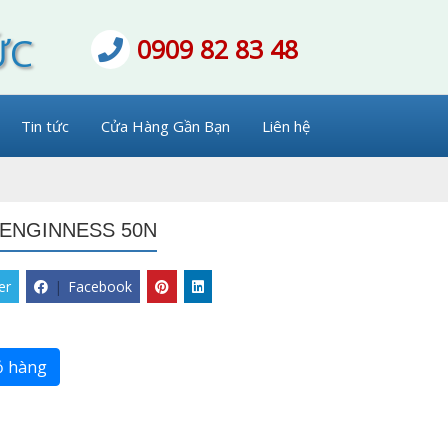
ỨC
0909 82 83 48
Tin tức
Cửa Hàng Gần Bạn
Liên hệ
ENGINNESS 50N
er
|
Facebook
ỏ hàng