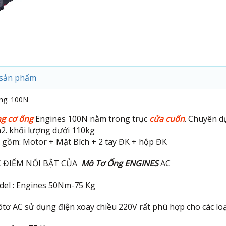
 sản phẩm
ng: 100N
g cơ ống
Engines 100N nằm trong trục
cửa cuốn
. Chuyên d
2. khối lượng dưới 110kg
 gồm: Motor + Mặt Bích + 2 tay ĐK + hộp ĐK
 ĐIỂM NỔI BẬT CỦA
Mô Tơ Ống ENGINES
AC
el : Engines 50Nm-75 Kg
ôtơ AC sử dụng điện xoay chiều 220V rất phù hợp cho các lo