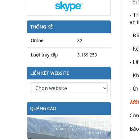
- S
- T
an 
THỐNG KÊ
- Đ
Online
82
- Kế
Lượt truy cập
3,169,259
- L
LIÊN KẾT WEBSITE
- Kh
- Ứ
Môt
QUẢNG CÁO
Côn
Bảo