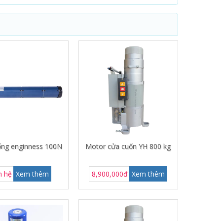
ống enginness 100N
Motor cửa cuốn YH 800 kg
n hệ
Xem thêm
8,900,000đ
Xem thêm