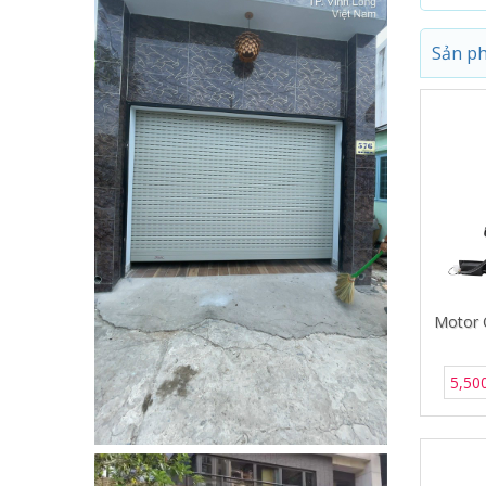
Sản ph
Motor 
5,50