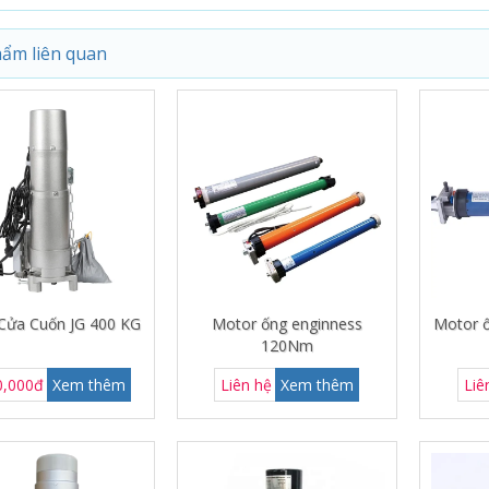
ẩm liên quan
Cửa Cuốn JG 400 KG
Motor ống enginness
Motor 
120Nm
0,000đ
Xem thêm
Liên hệ
Xem thêm
Liê