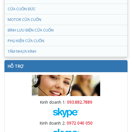
CỬA CUỐN ĐỨC
MOTOR CỬA CUỐN
BÌNH LƯU ĐIỆN CỬA CUỐN
PHỤ KIỆN CỬA CUỐN
TẤM NHỰA KÍNH
HỖ TRỢ
Kinh doanh 1:
093.882.7889
Kinh doanh 2:
0972 040 050