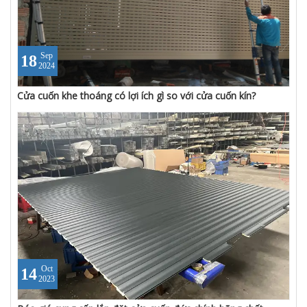
Sep
18
2024
Cửa cuốn khe thoáng có lợi ích gì so với cửa cuốn kín?
Oct
14
2023