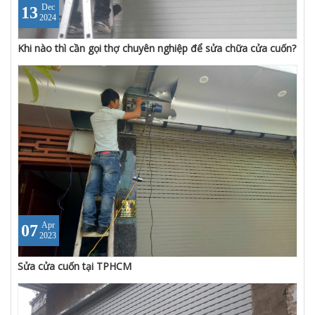
Dec
13
2024
Khi nào thì cần gọi thợ chuyên nghiệp để sửa chữa cửa cuốn?
Apr
07
2023
Sửa cửa cuốn tại TPHCM