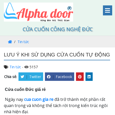
CỬA CUỐN CÔNG NGHỆ ĐỨC
Tin tức
LƯU Ý KHI SỬ DỤNG CỬA CUỐN TỰ ĐỘNG
Tin tức
-
5157
Chia sẻ:
|
Twitter
|
Facebook
Cửa cuốn Đức giá rẻ
Ngày nay
cua cuon gia re
đã trở thành một phần rất
quan trọng và không thể tách rời trong kiến trúc ngôi
nhà hiện đại.