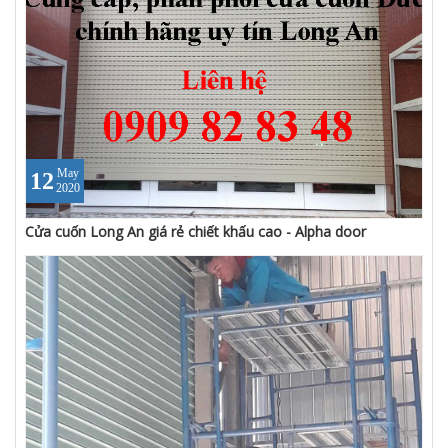
May
12
2020
Cửa cuốn Long An giá rẻ chiết khấu cao - Alpha door