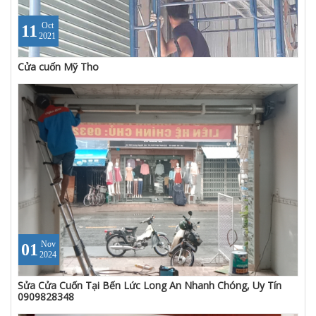
Oct
11
2021
Cửa cuốn Mỹ Tho
Nov
01
2024
Sửa Cửa Cuốn Tại Bến Lức Long An Nhanh Chóng, Uy Tín
0909828348