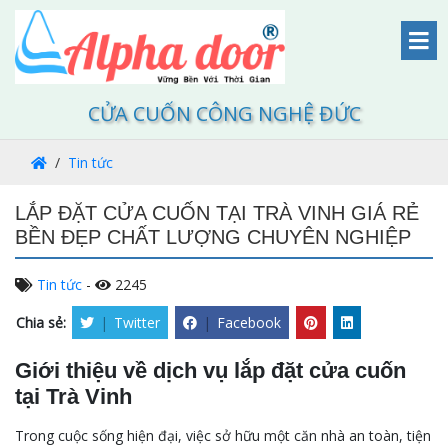
CỬA CUỐN CÔNG NGHỆ ĐỨC
Tin tức
LẮP ĐẶT CỬA CUỐN TẠI TRÀ VINH GIÁ RẺ
BỀN ĐẸP CHẤT LƯỢNG CHUYÊN NGHIỆP
Tin tức
-
2245
Chia sẻ:
|
Twitter
|
Facebook
Giới thiệu về dịch vụ lắp đặt cửa cuốn
tại Trà Vinh
Trong cuộc sống hiện đại, việc sở hữu một căn nhà an toàn, tiện