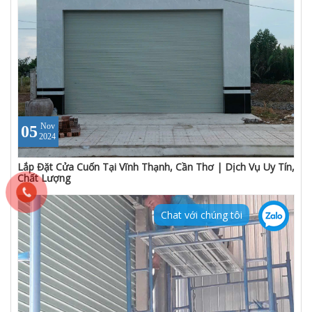
Nov
05
2024
Lắp Đặt Cửa Cuốn Tại Vĩnh Thạnh, Cần Thơ | Dịch Vụ Uy Tín,
Chất Lượng
Chat với chúng tôi