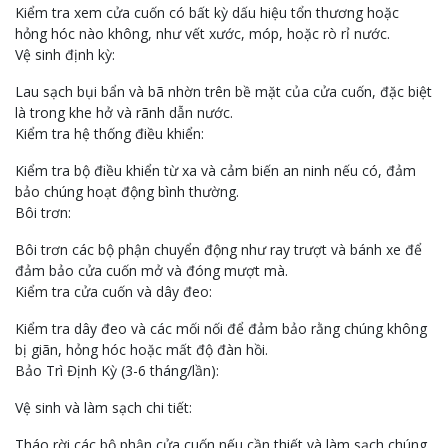
Kiểm tra xem cửa cuốn có bất kỳ dấu hiệu tổn thương hoặc
hỏng hóc nào không, như vết xước, móp, hoặc rò rỉ nước.
Vệ sinh định kỳ:
Lau sạch bụi bẩn và bã nhờn trên bề mặt của cửa cuốn, đặc biệt
là trong khe hở và rãnh dẫn nước.
Kiểm tra hệ thống điều khiển:
Kiểm tra bộ điều khiển từ xa và cảm biến an ninh nếu có, đảm
bảo chúng hoạt động bình thường.
Bôi trơn:
Bôi trơn các bộ phận chuyển động như ray trượt và bánh xe để
đảm bảo cửa cuốn mở và đóng mượt mà.
Kiểm tra cửa cuốn và dây đeo:
Kiểm tra dây đeo và các mối nối để đảm bảo rằng chúng không
bị giãn, hỏng hóc hoặc mất độ đàn hồi.
Bảo Trì Định Kỳ (3-6 tháng/lần):
Vệ sinh và làm sạch chi tiết:
Tháo rời các bộ phận cửa cuốn nếu cần thiết và làm sạch chúng