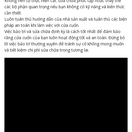
Không nên tự thực hiện các sửa chữa phức tạp hoặc thay thế
các bộ phận quan trọng nếu bạn không có kỹ năng và kiến thức
cần thiết.
Luôn tuân thủ hướng dẫn của nhà sản xuất và tuân thủ các biện
pháp an toàn khi làm việc với cửa cuốn.
Việc bảo trì và sửa chữa định kỳ là cách tốt nhất để đảm bảo
rằng cửa cuốn của bạn luôn hoạt động tốt và an toàn. Đừng bỏ
lỡ việc bảo trì thường xuyên để tránh sự cố không mong muốn
và tiết kiệm chi phí sửa chữa trong tương lai.