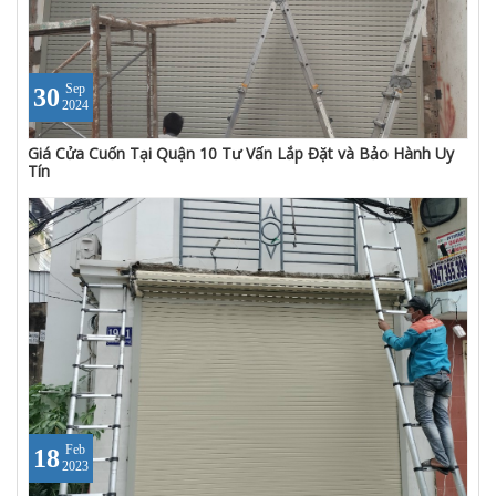
Sep
30
2024
Giá Cửa Cuốn Tại Quận 10 Tư Vấn Lắp Đặt và Bảo Hành Uy
Tín
Feb
18
2023