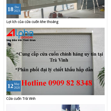
Dec
18
2023
Lợi ích của cửa cuốn khe thoáng
May
12
2020
Cửa cuốn Trà Vinh