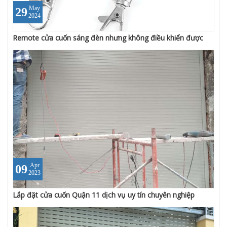
May
29
2024
Remote cửa cuốn sáng đèn nhưng không điều khiển được
Apr
09
2023
Lắp đặt cửa cuốn Quận 11 dịch vụ uy tín chuyên nghiệp