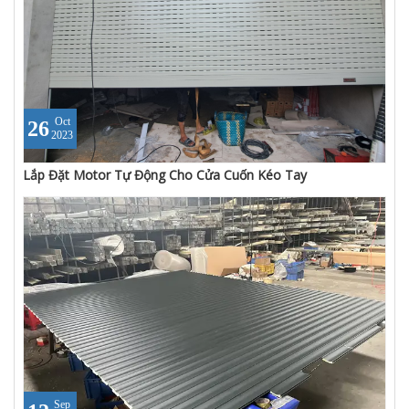
Oct
26
2023
Lắp Đặt Motor Tự Động Cho Cửa Cuốn Kéo Tay
Sep