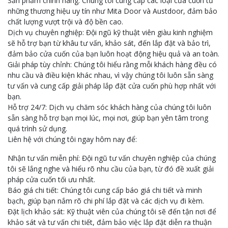
Sản phẩm chính hãng: Chúng tôi cung cấp các loại cửa cuốn từ
những thương hiệu uy tín như Mita Door và Austdoor, đảm bảo
chất lượng vượt trội và độ bền cao.
Dịch vụ chuyên nghiệp: Đội ngũ kỹ thuật viên giàu kinh nghiệm
sẽ hỗ trợ bạn từ khâu tư vấn, khảo sát, đến lắp đặt và bảo trì,
đảm bảo cửa cuốn của bạn luôn hoạt động hiệu quả và an toàn.
Giải pháp tùy chỉnh: Chúng tôi hiểu rằng mỗi khách hàng đều có
nhu cầu và điều kiện khác nhau, vì vậy chúng tôi luôn sẵn sàng
tư vấn và cung cấp giải pháp lắp đặt cửa cuốn phù hợp nhất với
bạn.
Hỗ trợ 24/7: Dịch vụ chăm sóc khách hàng của chúng tôi luôn
sẵn sàng hỗ trợ bạn mọi lúc, mọi nơi, giúp bạn yên tâm trong
quá trình sử dụng.
Liên hệ với chúng tôi ngay hôm nay để:
Nhận tư vấn miễn phí: Đội ngũ tư vấn chuyên nghiệp của chúng
tôi sẽ lắng nghe và hiểu rõ nhu cầu của bạn, từ đó đề xuất giải
pháp cửa cuốn tối ưu nhất.
Báo giá chi tiết: Chúng tôi cung cấp báo giá chi tiết và minh
bạch, giúp bạn nắm rõ chi phí lắp đặt và các dịch vụ đi kèm.
Đặt lịch khảo sát: Kỹ thuật viên của chúng tôi sẽ đến tận nơi để
khảo sát và tư vấn chi tiết, đảm bảo việc lắp đặt diễn ra thuận