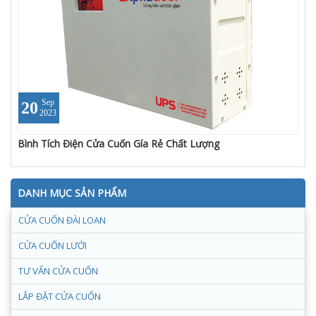
Sep
20
2023
Bình Tích Điện Cửa Cuốn Gía Rẻ Chất Lượng
DANH MỤC SẢN PHẨM
CỬA CUỐN ĐÀI LOAN
CỬA CUỐN LƯỚI
TƯ VẤN CỬA CUỐN
LẮP ĐẶT CỬA CUỐN