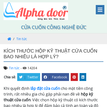
CỬA CUỐN CÔNG NGHỆ ĐỨC
Tin tức
KÍCH THƯỚC HỘP KỸ THUẬT CỬA CUỐN
BAO NHIÊU LÀ HỢP LÝ?
Tin tức
-
14204
Chia sẻ:
|
Twitter
|
Facebook
Khi quyết định
lắp đặt cửa cuốn
cho mặt tiền công
trình, rất nhiều gia chủ gặp phải nan đề về
hộp kỹ
thuật cửa cuốn
. Việc chọn hộp kỹ thuật có kích thước
bao nhiêu là hợp lý để đảm bảo cả tính an toàn và độ