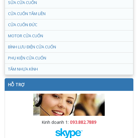
SỬA CỬA CUỐN
CỬA CUỐN TẤM LIỀN
CỬA CUỐN ĐỨC
MOTOR CỬA CUỐN
BÌNH LƯU ĐIỆN CỬA CUỐN
PHỤ KIỆN CỬA CUỐN
TẤM NHỰA KÍNH
HỖ TRỢ
Kinh doanh 1:
093.882.7889