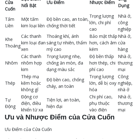
Cửa
Ưu Điểm
Nhược Điểm
Nổi Bật
Dụng
Cuốn
Trọng lượng
Nhà ở,
Tấm
Một tấm
Độ bền cao, an toàn,
lớn, chi phí
công
Liền
kim loại liền
chống thời tiết
cao
nghiệp
Các thanh
Thoáng khí, ánh
Bảo mật thấp
Nhà ở,
Khe
kim loại đan
sáng tự nhiên, thẩm
hơn, cách âm
cửa
Thoáng
xen
mỹ cao
kém
hàng
Các thanh
Trọng lượng nhẹ,
Độ bền thấp
Nhà ở,
Nhôm
nhôm hợp
chống ăn mòn, đa
hơn thép, chi
thương
kim
dạng màu sắc
phí cao
mại
Thép mạ
Trọng lượng
Công
Độ bền cao, chống
Thép
kẽm hoặc
lớn, dễ bị oxy
nghiệp,
cháy, an toàn
không gỉ
hóa
nhà ở
Động cơ
Chi phí cao,
Nhà ở,
Tự
Tiện lợi, an toàn,
điện, điều
phụ thuộc
thương
Động
hiện đại
khiển từ xa
vào điện
mại
Ưu và Nhược Điểm của Cửa Cuốn
Ưu Điểm của Cửa Cuốn