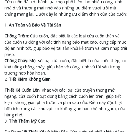
Cửa cuốn đã trở thành lựa chọn phổ biến cho nhiều công trình
nhà ở và thương mại nhờ vào những ưu điểm vượt trội mà
chúng mang lại. Dưới đây là những ưu điểm chính của cửa cuốn:
1.
An Toàn và Bảo Vệ Tài Sản
Chống Trộm
: Cửa cuốn, đặc biệt là các loại cửa cuốn thép và
cửa cuốn tự động với các tính năng bảo mật cao, cung cấp mức
độ an ninh tốt, giúp bảo vệ tài sản khỏi kẻ trộm và xâm nhập trái
phép.
Chống Cháy
: Một số loại cửa cuốn, đặc biệt là cửa cuốn thép, có
khả năng chống cháy, giúp bảo vệ công trình và tài sản trong
trường hợp hỏa hoạn.
2.
Tiết Kiệm Không Gian
Thiết Kế Cuốn Lên
: Khác với các loại cửa truyền thống mở
ngang, cửa cuốn hoạt động bằng cách cuốn lên trên, giúp tiết
kiệm không gian phía trước và phía sau cửa. Điều này đặc biệt
hữu ích trong các khu vực có không gian hạn chế như gara, cửa
hàng nhỏ.
3.
Tính Thẩm Mỹ Cao
Đa Dạng Về Thiết Kế và Màu Sắc
: Cửa cuốn có nhiều kiểu dáng,