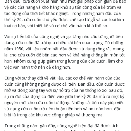
Ban đầu, cửa cuốn xuất hiện như một giải pháp đơn giản để bảo
vệ các cửa hàng và kho hàng khỏi sự tấn công của kẻ trộm và
tác động của thời tiết khắc nghiệt. Trong những năm đầu của
thế kỷ 20, cửa cuốn chủ yếu được chế tạo từ gỗ và các loại kim
loại cơ bản, với thiết kế và cơ chế vận hành khá thô sơ.
Với sự tiến bộ của công nghệ và gia tăng nhu cầu từ người tiêu
dùng, cửa cuốn đã trải qua nhiều cải tiến quan trọng. Từ những
năm 1950, vật liệu nhôm bắt đầu được sử dụng rộng rãi, mang
lại cho cửa cuốn độ bền cao hơn và khả năng chống ăn mòn tốt
hơn. Nhôm cũng giúp giảm trọng lượng của cửa cuốn, làm cho
việc vận hành trở nên dễ dàng hơn.
Cùng với sự thay đổi về vật liệu, các cơ chế vận hành của cửa
cuốn cũng không ngừng được cải tiến. Ban đầu, cửa cuốn được
mở và đóng bằng tay với sự hỗ trợ của hệ thống lò xo. Sau đó,
sự ra đời của động cơ điện vào giữa thế kỷ 20 đã mở ra một kỷ
nguyên mới cho cửa cuốn tự động. Những cải tiến này giúp việc
sử dụng cửa cuốn trở nên thuận tiện hơn và an toàn hơn, đặc
biệt là trong các khu vực công nghiệp và thương mại.
Trong những năm gần đây, công nghệ hiện đại đã được tích