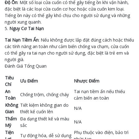
Độ Ồn
: Một số loại cửa cuốn có thể gây tiếng ồn khi vận hành,
đặc biệt là các loại cửa cuốn cơ học hoặc cửa cuốn kim loại.
Tiếng ồn này có thể gây khó chịu cho người sử dụng và những
người xung quanh.
5.
Nguy Cơ Tai Nạn
Tai Nạn Tiềm Ẩn
: Nếu không được lắp đặt đúng cách hoặc thiếu
các tính năng an toàn như cảm biến chống va chạm, cửa cuốn
có thể gây ra tai nạn cho người sử dụng, đặc biệt là trẻ em và
người già.
Đánh Giá Tổng Quan
Tiêu
Ưu Điểm
Nhược Điểm
Chí
An
Tai nạn tiềm ẩn nếu thiếu
Chống trộm, chống cháy
Toàn
cảm biến an toàn
Không
Tiết kiệm không gian do
N/A
Gian
thiết kế cuốn lên
Thẩm
Đa dạng thiết kế và màu
N/A
Mỹ
sắc
Tiện
Phụ thuộc vào điện, bảo trì
Tự động hóa, dễ sử dụng
Lợi
phức tạp