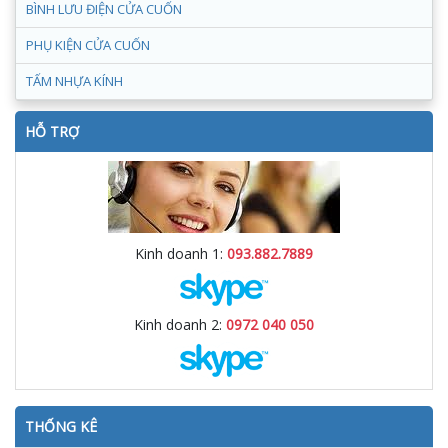
BÌNH LƯU ĐIỆN CỬA CUỐN
PHỤ KIỆN CỬA CUỐN
TẤM NHỰA KÍNH
HỖ TRỢ
Kinh doanh 1:
093.882.7889
Kinh doanh 2:
0972 040 050
THỐNG KÊ