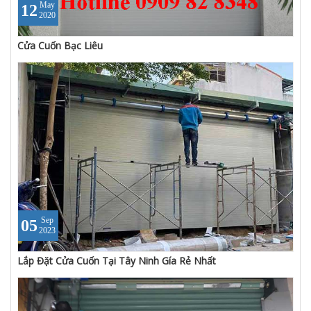
May
12
2020
Cửa Cuốn Bạc Liêu
Sep
05
2023
Lắp Đặt Cửa Cuốn Tại Tây Ninh Gía Rẻ Nhất