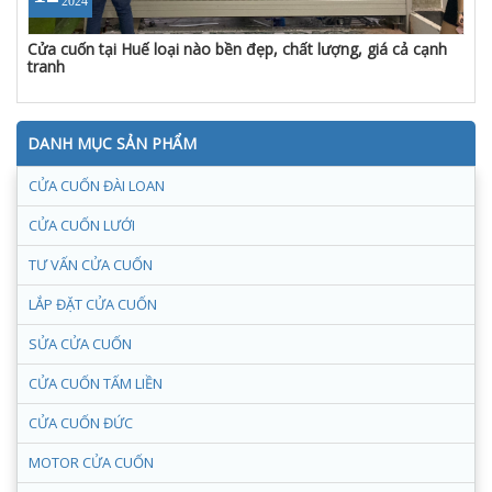
2024
Cửa cuốn tại Huế loại nào bền đẹp, chất lượng, giá cả cạnh
tranh
DANH MỤC SẢN PHẨM
CỬA CUỐN ĐÀI LOAN
CỬA CUỐN LƯỚI
TƯ VẤN CỬA CUỐN
LẮP ĐẶT CỬA CUỐN
SỬA CỬA CUỐN
CỬA CUỐN TẤM LIỀN
CỬA CUỐN ĐỨC
MOTOR CỬA CUỐN