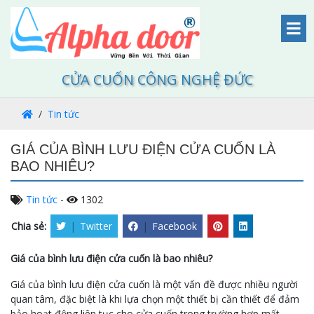
CỬA CUỐN CÔNG NGHỆ ĐỨC
Tin tức
GIÁ CỦA BÌNH LƯU ĐIỆN CỬA CUỐN LÀ
BAO NHIÊU?
Tin tức
-
1302
Chia sẻ:
|
Twitter
|
Facebook
Giá của bình lưu điện cửa cuốn là bao nhiêu?
Giá của bình lưu điện cửa cuốn là một vấn đề được nhiều người
quan tâm, đặc biệt là khi lựa chọn một thiết bị cần thiết để đảm
bảo hoạt động liên tục cho cửa cuốn trong trường hợp mất