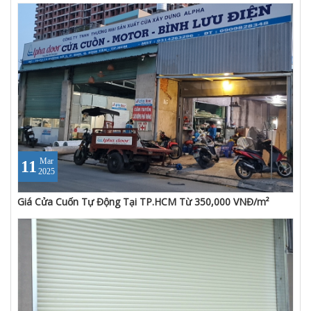
Mar
11
2025
Giá Cửa Cuốn Tự Động Tại TP.HCM Từ 350,000 VNĐ/m²