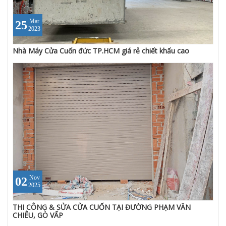
Mar
25
2023
Nhà Máy Cửa Cuốn đức TP.HCM giá rẻ chiết khấu cao
Nov
02
2025
THI CÔNG & SỬA CỬA CUỐN TẠI ĐƯỜNG PHẠM VĂN
CHIÊU, GÒ VẤP