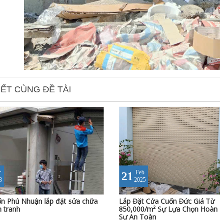
IẾT CÙNG ĐỀ TÀI
r
Feb
21
3
2025
n Phú Nhuận lắp đặt sửa chữa
Lắp Đặt Cửa Cuốn Đức Giá Từ
h tranh
850,000/m² Sự Lựa Chọn Hoàn
Sự An Toàn