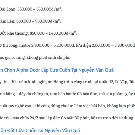
Đài Loan: 350.000 – 550.000đ/m².
tấm liền: 580.000 – 950.000đ/m².
Đức khe thoáng: 850.000 – 1.450.000đ/m².
& thi công: motor 2.800.000 – 5.200.000đ, lưu điện 2.000.000 – 3.800.000đ
o giá rõ ràng, không phát sinh chi phí.
ên Chọn Alpha Door Lắp Cửa Cuốn Tại Nguyễn Văn Quá
y tín – 10+ năm kinh nghiệm: Hàng trăm công trình tại quận 12, Gò Vấp, Tâ
ính hãng – đầy đủ chứng từ, tem bảo hành: Có hóa đơn, mã sản phẩm, giấy t
huật tay nghề cao – thi công đúng chuẩn: Làm việc bài bản, không làm phiề
ảo trì – sửa chữa 24/7 sau lắp đặt: Có mặt 30 phút, hỗ trợ trọn đời sử dụng.
Lắp Đặt Cửa Cuốn Tại Nguyễn Văn Quá