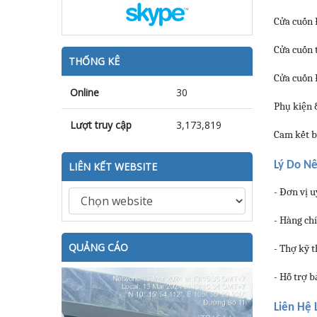
Cửa cuốn 
Cửa cuốn 
THỐNG KÊ
Cửa cuốn 
Online
30
Phụ kiện 
Lượt truy cập
3,173,819
Cam kết bá
Lý Do N
LIÊN KẾT WEBSITE
- Đơn vị u
- Hàng ch
QUẢNG CÁO
- Thợ kỹ t
- Hỗ trợ b
Liên Hệ 