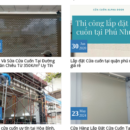
g
Jun
30
5
2020
 Và Sửa Cửa Cuốn Tại Đường
Lắp đặt Cửa cuốn tại quận phú
n Chiêu Từ 350K/m² Uy Tín
giá rẻ
May
23
1
2024
 cửa cuốn uy tín tại Hòa Bình,
Cửa Hàng Lắp Đặt Cửa Cuốn Tạ