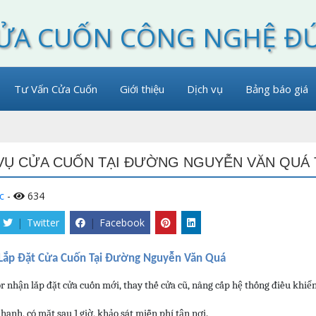
ỬA CUỐN CÔNG NGHỆ Đ
Tư Vấn Cửa Cuốn
Giới thiệu
Dịch vụ
Bảng báo giá
VỤ CỬA CUỐN TẠI ĐƯỜNG NGUYỄN VĂN QUÁ TH
c
-
634
|
Twitter
|
Facebook
 Lắp Đặt Cửa Cuốn Tại Đường Nguyễn Văn Quá
 nhận lắp đặt cửa cuốn mới, thay thế cửa cũ, nâng cấp hệ thống điều khiển 
hanh, có mặt sau 1 giờ, khảo sát miễn phí tận nơi.