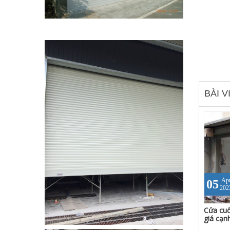
BÀI V
Ap
05
202
Cửa cuố
giá cạn