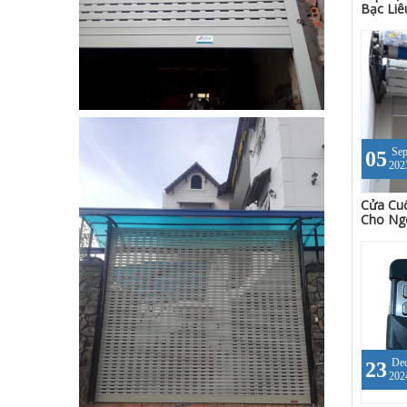
Bạc Liê
Se
05
202
Cửa Cuố
Cho Ngô
De
23
202