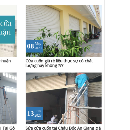
May
08
2020
 nhuận
Cửa cuốn giá rẻ liệu thực sự có chất
lượng hay không ???
July
13
2023
i Tại Gò
Sửa cửa cuốn tại Châu Đốc An Giang giá