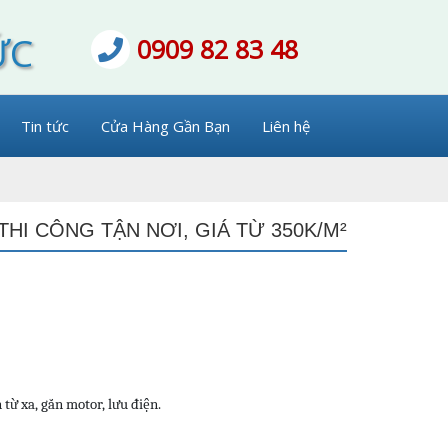
ỨC
0909 82 83 48
Tin tức
Cửa Hàng Gần Bạn
Liên hệ
I CÔNG TẬN NƠI, GIÁ TỪ 350K/M²
từ xa, gắn motor, lưu điện.