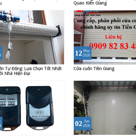
u
Quao Kiên Giang
p
May
12
3
2020
n Tự Động: Lựa Chọn Tốt Nhất
Cửa cuốn Tiền Giang
i Nhà Hiện Đại
c
Jun
02
4
2026