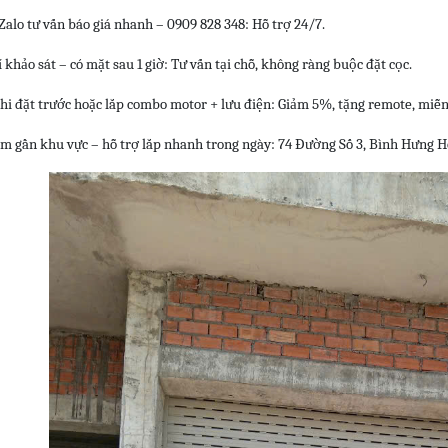
 Zalo tư vấn báo giá nhanh – 0909 828 348: Hỗ trợ 24/7.
 khảo sát – có mặt sau 1 giờ: Tư vấn tại chỗ, không ràng buộc đặt cọc.
hi đặt trước hoặc lắp combo motor + lưu điện: Giảm 5%, tặng remote, miễn 
m gần khu vực – hỗ trợ lắp nhanh trong ngày: 74 Đường Số 3, Bình Hưng Hò