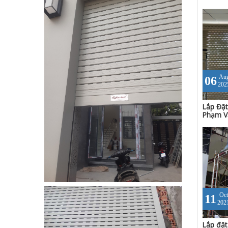
Au
06
202
Lắp Đặt
Phạm Vă
Oct
11
202
Lắp đặt