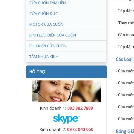
CỬA CUỐN TẤM LIỀN
- Lắp đặt
CỬA CUỐN ĐỨC
- Thay thế
MOTOR CỬA CUỐN
BÌNH LƯU ĐIỆN CỬA CUỐN
- Gắn moto
PHỤ KIỆN CỬA CUỐN
- Lắp đặt 
TẤM NHỰA KÍNH
Các Loạ
- Cửa cuốn
HỖ TRỢ
- Cửa cuốn
- Cửa cuốn
- Cửa cuố
Kinh doanh 1:
093.882.7889
- Cửa cuố
Kinh doanh 2:
0972 040 050
Bảng Gi