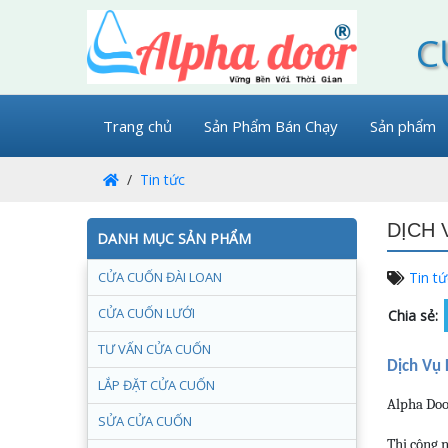
C
Trang chủ
Sản Phẩm Bán Chạy
Sản phẩm
Tin tức
DỊCH 
DANH MỤC SẢN PHẨM
CỬA CUỐN ĐÀI LOAN
Tin tứ
CỬA CUỐN LƯỚI
Chia sẻ:
TƯ VẤN CỬA CUỐN
Dịch Vụ
LẮP ĐẶT CỬA CUỐN
Alpha Door
SỬA CỬA CUỐN
Thi công n