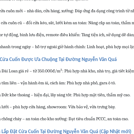
 cửa cuốn mới – nhà dân, cửa hàng, xưởng: Đáp ứng đa dạng công trình từ 
 cửa cuốn cũ – đổi cửa kéo, sắt, lưới kém an toàn: Nâng cấp an toàn, thẩm 
r tự động, bình lưu điện, remote điều khiển: Tăng tiện ích, sử dụng dễ dàn
nhanh trong ngày – hỗ trợ ngoài giờ hành chính: Linh hoạt, phù hợp mọi lị
i Cửa Cuốn Được Ưa Chuộng Tại Đường Nguyễn Văn Quá
 Đài Loan giá rẻ – từ 350.000đ/m²: Phù hợp nhà kho, nhà trọ, giá tiết kiệm
 tấm liền – vận hành êm ái, cách âm: Phù hợp nhà phố, gara ô tô.
 Đức khe thoáng – hiện đại, lấy sáng tốt: Phù hợp mặt tiền, thẩm mỹ cao.
n lưới – phù hợp cửa hàng, showroom: Vừa bảo vệ, vừa trưng bày.
n chống cháy – an toàn cho kho xưởng: Đạt tiêu chuẩn PCCC, an toàn cao.
á Lắp Đặt Cửa Cuốn Tại Đường Nguyễn Văn Quá (Cập Nhật mới)