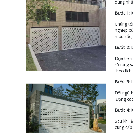
đúng nhữn
Bước 1: 
Chúng tôi
nghiệp củ
màu sắc,
Bước 2: 
Dựa trên 
rõ ràng v
theo lịch
Bước 3: 
Đội ngũ k
lượng ca
Bước 4: 
Sau khi l
cung cấp 