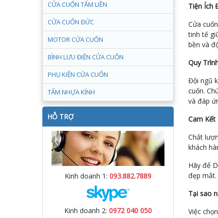
CỬA CUỐN TẤM LIỀN
Tiện Ích
CỬA CUỐN ĐỨC
Cửa cuốn 
tinh tế g
MOTOR CỬA CUỐN
bền và độ
BÌNH LƯU ĐIỆN CỬA CUỐN
Quy Trìn
PHỤ KIỆN CỬA CUỐN
Đội ngũ k
cuốn. Ch
TẤM NHỰA KÍNH
và đáp ứ
HỖ TRỢ
Cam Kết 
Chất lượn
khách hà
Hãy để Dị
đẹp mắt. 
Kinh doanh 1:
093.882.7889
Tại sao n
Kinh doanh 2:
0972 040 050
Việc chọ