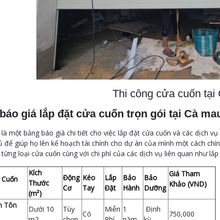
Thi công cửa cuốn tại
báo giá lắp đặt cửa cuốn trọn gói tại Cà ma
là một bảng báo giá chi tiết cho việc lắp đặt cửa cuốn và các dịch 
ủ để giúp họ lên kế hoạch tài chính cho dự án của mình một cách ch
từng loại cửa cuốn cùng với chi phí của các dịch vụ liên quan như lắ
Kích
Giá Tham
Động
Kéo
Lắp
Bảo
Bảo
 Cuốn
Thước
Khảo (VND)
Cơ
Tay
Đặt
Hành
Dưỡng
(m²)
n Tôn
Dưới 10
Tùy
Miễn
1
Định
Có
750,000
m2
chọn
Phí
năm
kỳ