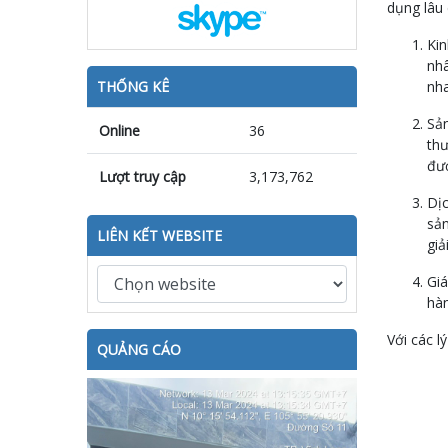
dụng lâu 
Kin
nhâ
THỐNG KÊ
nha
Sản
Online
36
thư
đượ
Lượt truy cập
3,173,762
Dịc
sản
LIÊN KẾT WEBSITE
giả
Giá
hàn
Với các l
QUẢNG CÁO