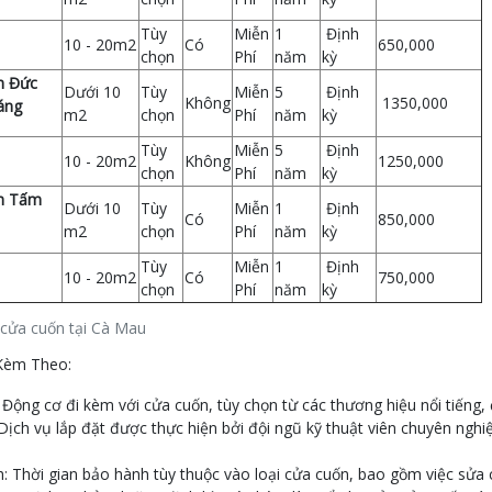
Tùy
Miễn
1
Định
10 - 20m2
Có
650,000
chọn
Phí
năm
kỳ
n Đức
Dưới 10
Tùy
Miễn
5
Định
Không
1350,000
áng
m2
chọn
Phí
năm
kỳ
Tùy
Miễn
5
Định
10 - 20m2
Không
1250,000
chọn
Phí
năm
kỳ
n Tấm
Dưới 10
Tùy
Miễn
1
Định
Có
850,000
m2
chọn
Phí
năm
kỳ
Tùy
Miễn
1
Định
10 - 20m2
Có
750,000
chọn
Phí
năm
kỳ
 cửa cuốn tại Cà Mau
Kèm Theo:
Động cơ đi kèm với cửa cuốn, tùy chọn từ các thương hiệu nổi tiếng,
Dịch vụ lắp đặt được thực hiện bởi đội ngũ kỹ thuật viên chuyên ngh
 Thời gian bảo hành tùy thuộc vào loại cửa cuốn, bao gồm việc sửa 