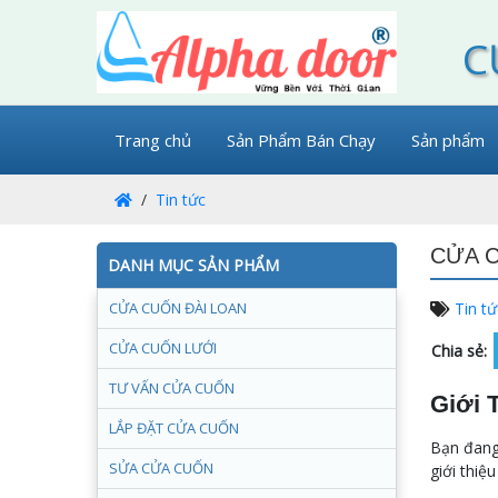
C
Trang chủ
Sản Phẩm Bán Chạy
Sản phẩm
Tin tức
CỬA C
DANH MỤC SẢN PHẨM
CỬA CUỐN ĐÀI LOAN
Tin tứ
CỬA CUỐN LƯỚI
Chia sẻ:
TƯ VẤN CỬA CUỐN
Giới 
LẮP ĐẶT CỬA CUỐN
Bạn đang 
SỬA CỬA CUỐN
giới thiệ