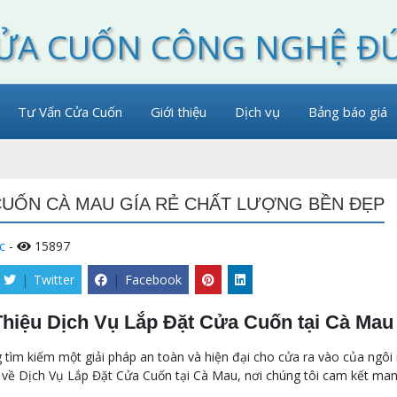
ỬA CUỐN CÔNG NGHỆ Đ
Tư Vấn Cửa Cuốn
Giới thiệu
Dịch vụ
Bảng báo giá
UỐN CÀ MAU GÍA RẺ CHẤT LƯỢNG BỀN ĐẸP
c
-
15897
|
Twitter
|
Facebook
Thiệu Dịch Vụ Lắp Đặt Cửa Cuốn tại Cà Mau
tìm kiếm một giải pháp an toàn và hiện đại cho cửa ra vào của ngôi
u về Dịch Vụ Lắp Đặt Cửa Cuốn tại Cà Mau, nơi chúng tôi cam kết man