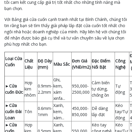
tôi cam kết cung cấp giá trị tốt nhất cho những tính năng mà
bạn chọn.
Với Bảng giá cửa cuốn cạnh tranh nhất tại Bình Chánh, chúng tôi
tin rằng bạn sẽ tìm thấy giải pháp lắp đặt cửa cuốn tốt nhất cho
ngôi nhà hoặc doanh nghiệp của mình. Hãy liên hệ với chúng tôi
để nhận được báo giá cụ thể và tư vấn chuyên sâu về lựa chọn
phù hợp nhất cho bạn.
Đ
Loại Cửa
Chất
Độ Dày
Đơn Giá
Đặc Điểm
Công
Màu Sắc
Cuốn
Liệu
(mm)
(VNĐ/m2)
Nổi Bật
Nghệ
Ghi,
Hợp
Cảm biến
►Cửa
0.9mm-
kem,
950,000-
Tự
kim
tự dừng,
3
cuốn Đức
2.2mm
xám
2500,000
động
nhôm
chống ồn
5
xinfa...
►Cửa
Xanh,
Kéo
0.6mm-
450,000-
Dễ dàng
cuốn Đài
Tôn
kem,
tay/Tự
3
1mm
850,000
lắp đặt
Loan
xám...
động
4
►Cửa
Hợp
Xanh,
Kéo tay
Kéo
cuốn
kim
0.5mm
kem,
550,000
công nghệ
tay/Tự
3