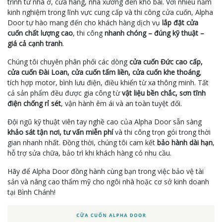
trình từ nhà ở, cửa hàng, nhà xưởng đến kho bãi. Với nhiều năm
kinh nghiệm trong lĩnh vực cung cấp và thi công cửa cuốn, Alpha
Door tự hào mang đến cho khách hàng dịch vụ
lắp đặt cửa
cuốn chất lượng cao
, thi công
nhanh chóng – đúng kỹ thuật –
giá cả cạnh tranh
.
Chúng tôi chuyên phân phối các dòng
cửa cuốn Đức cao cấp,
cửa cuốn Đài Loan, cửa cuốn tấm liền, cửa cuốn khe thoáng
,
tích hợp motor, bình lưu điện, điều khiển từ xa thông minh. Tất
cả sản phẩm đều được gia công từ
vật liệu bền chắc, sơn tĩnh
điện chống rỉ sét
, vận hành êm ái và an toàn tuyệt đối.
Đội ngũ kỹ thuật viên tay nghề cao của Alpha Door sẵn sàng
khảo sát tận nơi, tư vấn miễn phí
và thi công trọn gói trong thời
gian nhanh nhất. Đồng thời, chúng tôi cam kết
bảo hành dài hạn
,
hỗ trợ sửa chữa, bảo trì khi khách hàng có nhu cầu.
Hãy để Alpha Door đồng hành cùng bạn trong việc bảo vệ tài
sản và nâng cao thẩm mỹ cho ngôi nhà hoặc cơ sở kinh doanh
tại Bình Chánh!