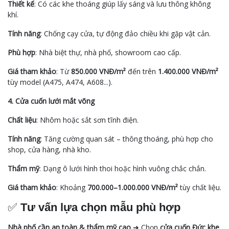
Thiết kế
: Có các khe thoáng giúp lấy sáng và lưu thông không
khí.
Tính năng
: Chống cạy cửa, tự động đảo chiều khi gặp vật cản.
Phù hợp
: Nhà biệt thự, nhà phố, showroom cao cấp.
Giá tham khảo
: Từ
850.000 VNĐ/m²
đến trên
1.400.000 VNĐ/m²
tùy model (A475, A474, A608...).
4. Cửa cuốn lưới mắt võng
Chất liệu
: Nhôm hoặc sắt sơn tĩnh điện.
Tính năng
: Tăng cường quan sát – thông thoáng, phù hợp cho
shop, cửa hàng, nhà kho.
Thẩm mỹ
: Dạng ô lưới hình thoi hoặc hình vuông chắc chắn.
Giá tham khảo
: Khoảng
700.000–1.000.000 VNĐ/m²
tùy chất liệu.
✅
Tư vấn lựa chọn mẫu phù hợp
Nhà phố cần an toàn & thẩm mỹ cao
➜ Chọn
cửa cuốn Đức khe