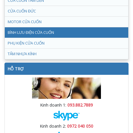
CỬA CUỐN TẤM LIỀN
CỬA CUỐN ĐỨC
MOTOR CỬA CUỐN
BÌNH LƯU ĐIỆN CỬA CUỐN
PHỤ KIỆN CỬA CUỐN
TẤM NHỰA KÍNH
HỖ TRỢ
Kinh doanh 1:
093.882.7889
Kinh doanh 2:
0972 040 050