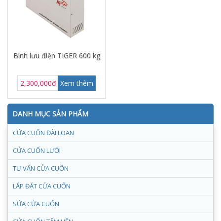
Bình lưu điện TIGER 600 kg
2,300,000đ
Xem thêm
DANH MỤC SẢN PHẨM
CỬA CUỐN ĐÀI LOAN
CỬA CUỐN LƯỚI
TƯ VẤN CỬA CUỐN
LẮP ĐẶT CỬA CUỐN
SỬA CỬA CUỐN