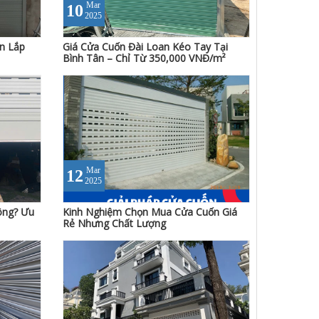
Mar
10
2025
n Lắp
Giá Cửa Cuốn Đài Loan Kéo Tay Tại
Bình Tân – Chỉ Từ 350,000 VNĐ/m²
Mar
12
2025
ông? Ưu
Kinh Nghiệm Chọn Mua Cửa Cuốn Giá
Rẻ Nhưng Chất Lượng