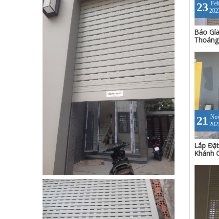
Fe
23
202
Báo Gí
Thoáng
No
21
202
Lắp Đặt
Khánh 