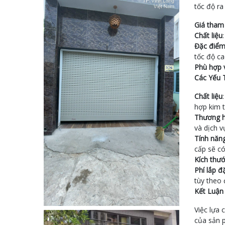
tốc độ r
Giá tham
Chất liệu
Đặc điể
tốc độ ca
Phù hợp 
Các Yếu 
Chất liệu
hợp kim 
Thương h
và dịch v
Tính năn
cấp sẽ có
Kích thư
Phí lắp đ
tùy theo 
Kết Luận
Việc lựa 
của sản p