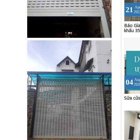
Ap
21
202
Báo Gía
khấu 3
Au
04
202
Sửa cửa