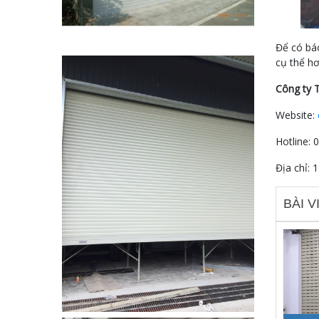
Để có báo
cụ thể h
Công ty 
Website:
Hotline: 
Địa chỉ: 
BÀI V