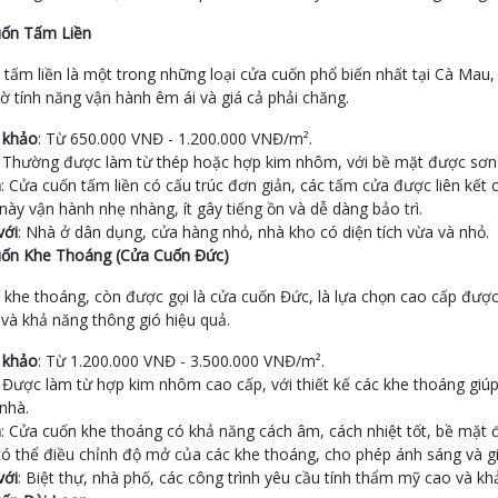
ốn Tấm Liền
tấm liền là một trong những loại cửa cuốn phổ biến nhất tại Cà Mau,
 tính năng vận hành êm ái và giá cả phải chăng.
 khảo
: Từ 650.000 VNĐ - 1.200.000 VNĐ/m².
: Thường được làm từ thép hoặc hợp kim nhôm, với bề mặt được sơn t
m
: Cửa cuốn tấm liền có cấu trúc đơn giản, các tấm cửa được liên kết
này vận hành nhẹ nhàng, ít gây tiếng ồn và dễ dàng bảo trì.
với
: Nhà ở dân dụng, cửa hàng nhỏ, nhà kho có diện tích vừa và nhỏ.
ốn Khe Thoáng (Cửa Cuốn Đức)
khe thoáng, còn được gọi là cửa cuốn Đức, là lựa chọn cao cấp được
và khả năng thông gió hiệu quả.
 khảo
: Từ 1.200.000 VNĐ - 3.500.000 VNĐ/m².
: Được làm từ hợp kim nhôm cao cấp, với thiết kế các khe thoáng giú
nhà.
m
: Cửa cuốn khe thoáng có khả năng cách âm, cách nhiệt tốt, bề mặt 
có thể điều chỉnh độ mở của các khe thoáng, cho phép ánh sáng và g
với
: Biệt thự, nhà phố, các công trình yêu cầu tính thẩm mỹ cao và kh