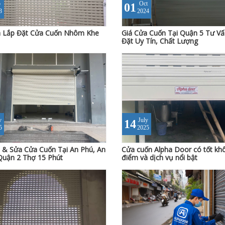
b
Oct
01
3
2024
a Lắp Đặt Cửa Cuốn Nhôm Khe
Giá Cửa Cuốn Tại Quận 5 Tư Vấ
Đặt Uy Tín, Chất Lượng
v
July
14
5
2025
 & Sửa Cửa Cuốn Tại An Phú, An
Cửa cuốn Alpha Door có tốt kh
Quận 2 Thợ 15 Phút
điểm và dịch vụ nổi bật