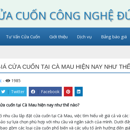
ỬA CUỐN CÔNG NGHỆ Đ
Tư Vấn Cửa Cuốn
Giới thiệu
Dịch vụ
Bảng báo giá
IÁ CỬA CUỐN TẠI CÀ MAU HIỆN NAY NHƯ TH
c
-
1985
|
Twitter
|
Facebook
cửa cuốn tại Cà Mau hiện nay như thế nào?
ó nhu cầu lắp đặt cửa cuốn tại Cà Mau, việc tìm hiểu về giá cả và các l
o sự lựa chọn phù hợp với nhu cầu và ngân sách của mình. Dưới đây l
 bao gồm các loại cửa cuốn phổ biến và các yếu tố ảnh hưởng đến giá