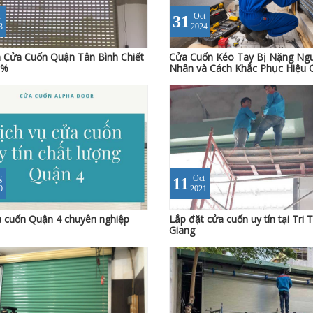
r
Oct
31
3
2024
 Cửa Cuốn Quận Tân Bình Chiết
Cửa Cuốn Kéo Tay Bị Nặng Ng
5%
Nhân và Cách Khắc Phục Hiệu 
g
Oct
11
0
2021
 cuốn Quận 4 chuyên nghiệp
Lắp đặt cửa cuốn uy tín tại Tri 
Giang