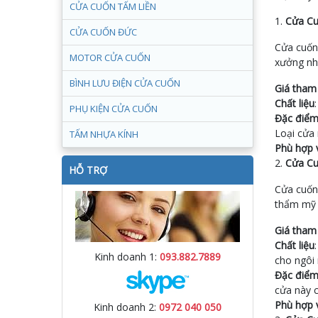
CỬA CUỐN TẤM LIỀN
1.
Cửa Cu
CỬA CUỐN ĐỨC
Cửa cuốn 
MOTOR CỬA CUỐN
xưởng nhờ
BÌNH LƯU ĐIỆN CỬA CUỐN
Giá tham
Chất liệu
PHỤ KIỆN CỬA CUỐN
Đặc điể
Loại cửa 
TẤM NHỰA KÍNH
Phù hợp 
2.
Cửa Cu
HỖ TRỢ
Cửa cuốn 
thẩm mỹ 
Giá tham
Chất liệu
Kinh doanh 1:
093.882.7889
cho ngôi 
Đặc điể
cửa này 
Phù hợp 
Kinh doanh 2:
0972 040 050