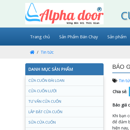
C
Trang chủ
Sản Phẩm Bán Chạy
Sản phẩm
Tin tức
BÁO G
DANH MỤC SẢN PHẨM
CỬA CUỐN ĐÀI LOAN
Tin tứ
CỬA CUỐN LƯỚI
Chia sẻ:
TƯ VẤN CỬA CUỐN
Báo giá 
LẮP ĐẶT CỬA CUỐN
Khi bạn c
để đảm bả
SỬA CỬA CUỐN
hiện nay,