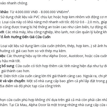
a vào nhanh chóng.
 khảo
: Từ 4.000.000 VNĐ - 8.000.000 VNĐ/m².
: Sử dụng chất liệu vải PVC chịu lực hoặc hợp kim nhôm với động cơ
m
: Loại cửa này có khả năng mở nhanh với tốc độ từ 0.6 - 2.0 m/s, giúp
o cũng được trang bị hệ thống an toàn cao như cảm biến, tự động dừ
với
: Các nhà máy, khu công nghiệp, kho lạnh, nơi cần quản lý luồng kh
Tố Ảnh Hưởng Đến Giá Cửa Cuốn
: Loại vật liệu sử dụng làm cửa cuốn (nhôm, thép, hợp kim...) sẽ ảnh
thường có giá cao hơn so với thép mạ kẽm.
iệu
: Các thương hiệu uy tín như Alpha Door, Austdoor, hoặc cửa cu
ụ hậu mãi tốt.
g bổ sung
: Cửa cuốn có tích hợp thêm các tính năng hiện đại như tự đ
 giá thành cao hơn.
ớc
: Diện tích cửa cuốn càng lớn thì giá thành càng cao. Ngoài ra, chi p
ặt và vận chuyển
: Một số nhà cung cấp bao gồm cả phí lắp đặt trong g
địa điểm và độ phức tạp của công trình.
chọn cửa cuốn phù hợp không chỉ dựa trên giá cả mà còn phải cân nhắ
hẩm. Tại Cà Mau, Alpha Door là một trong những nhà cung cấp cửa cu