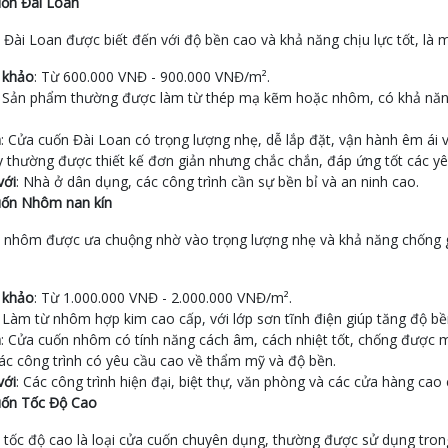
ốn Đài Loan
Đài Loan được biết đến với độ bền cao và khả năng chịu lực tốt, là 
 khảo
: Từ 600.000 VNĐ - 900.000 VNĐ/m².
: Sản phẩm thường được làm từ thép mạ kẽm hoặc nhôm, có khả năng 
m
: Cửa cuốn Đài Loan có trọng lượng nhẹ, dễ lắp đặt, vận hành êm ái
 thường được thiết kế đơn giản nhưng chắc chắn, đáp ứng tốt các yêu
với
: Nhà ở dân dụng, các công trình cần sự bền bỉ và an ninh cao.
ốn Nhôm nan kín
 nhôm được ưa chuộng nhờ vào trọng lượng nhẹ và khả năng chống gỉ 
 khảo
: Từ 1.000.000 VNĐ - 2.000.000 VNĐ/m².
: Làm từ nhôm hợp kim cao cấp, với lớp sơn tĩnh điện giúp tăng độ b
m
: Cửa cuốn nhôm có tính năng cách âm, cách nhiệt tốt, chống được mọi 
ác công trình có yêu cầu cao về thẩm mỹ và độ bền.
với
: Các công trình hiện đại, biệt thự, văn phòng và các cửa hàng cao 
ốn Tốc Độ Cao
 tốc độ cao là loại cửa cuốn chuyên dụng, thường được sử dụng tron